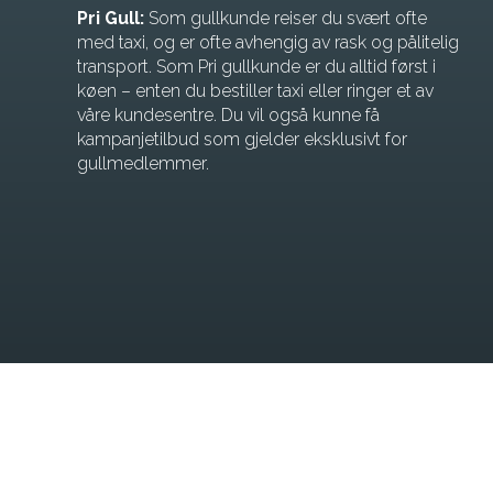
Pri Gull:
Som gullkunde reiser du svært ofte
med taxi, og er ofte avhengig av rask og pålitelig
transport. Som Pri gullkunde er du alltid først i
køen – enten du bestiller taxi eller ringer et av
våre kundesentre. Du vil også kunne få
kampanjetilbud som gjelder eksklusivt for
gullmedlemmer.