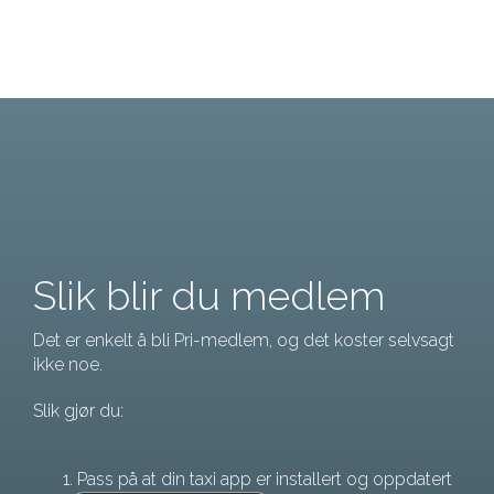
Slik blir du medlem
Det er enkelt å bli Pri-medlem, og det koster selvsagt
ikke noe.
Slik gjør du:
Pass på at din taxi app er installert og oppdatert