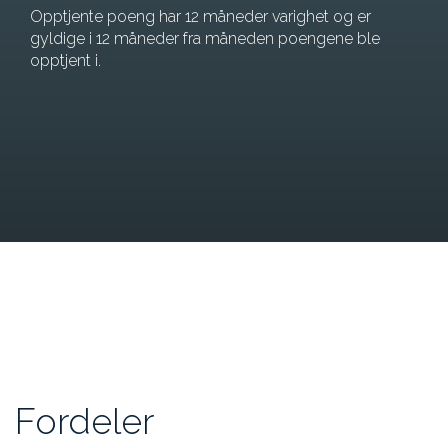
Opptjente poeng har 12 måneder varighet og er
gyldige i 12 måneder fra måneden poengene ble
opptjent i.
Fordeler